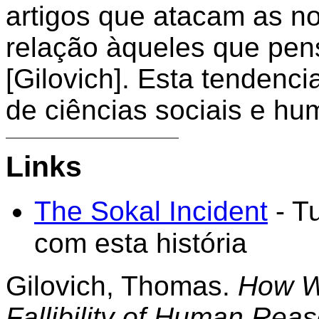
artigos que atacam as n
relação àqueles que pe
[Gilovich]. Esta tendenci
de ciências sociais e h
Links
The Sokal Incident
- T
com esta história
Gilovich, Thomas.
How W
Fallibility of Human Reas