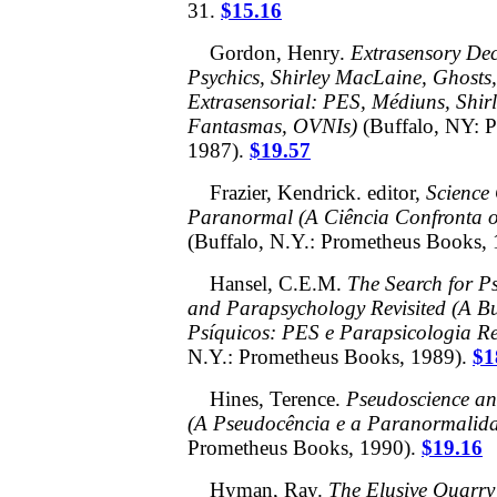
31.
$15.16
Gordon, Henry.
Extrasensory Dec
Psychics, Shirley MacLaine, Ghost
Extrasensorial: PES, Médiuns, Shir
Fantasmas, OVNIs)
(Buffalo, NY: 
1987).
$19.57
Frazier, Kendrick. editor,
Science 
Paranormal (A Ciência Confronta 
(Buffalo, N.Y.: Prometheus Books,
Hansel, C.E.M.
The Search for P
and Parapsychology Revisited (A B
Psíquicos: PES e Parapsicologia Re
N.Y.: Prometheus Books, 1989).
$1
Hines, Terence.
Pseudoscience a
(A Pseudocência e a Paranormalid
Prometheus Books, 1990).
$19.16
Hyman, Ray.
The Elusive Quarry :