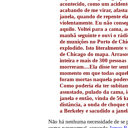
acontecido, como um acident
acabando de me virar, afast
janela, quando de repente el
violentamente. Eu não conse
aquilo. Voltei para a cama, a
manhã seguinte e ouvi o rád
de munições no Porto de Chi
explodido. Isto literalmente 
de Chicago do mapa. Arraso
inteira e mais de 300 pessoas
morreram....Ela disse ter sen
momento em que todas aquel
foram mortas naquela podero
Como poderia ela ter subitam
assustado, pulado da cama, i
janela e então, vinda de 56 
distância, a onda de choque 
a Berkeley e sacudido a jane
Não há nenhuma necessidade de se p
como paranormal, segundo
James R