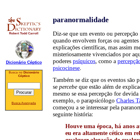
paranormalidade
Diz-se que um evento ou percepção 
Robert Todd Carroll
quando envolvem forças ou agentes 
explicações científicas, mas assim 
misteriosamente vivenciados por aq
poderes
psíquicos
, como a
percepção
Dicionário Céptico
psicocinese
.
Busca no
Dicionário
Céptico
Também se diz que os eventos são 
se
percebe
que estão além de explicaç
mesmo se essa percepção for devida 
exemplo, o parapsicólogo
Charles T
Busca Avançada
começou a se interessar pela parano
seguinte história:
Houve uma época, há anos a
eu era altamente cético em re
qualquer alegação de qualque