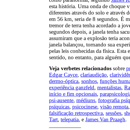
esta história. Uma onda de choque v
diferentes através do solo e através d
em 56 km, seria de 8 segundos. É m
tremor de terra tenha acordado a jo
segundos depois, a janela tenha sacu
assumiram que a explosão teria aco
janela balançou, tornando sua experi
pelas leis conhecidas da física. Esta 
sentido, no entanto, para alguém que 
Veja verbetes relacionados
sobre
p
Edgar Cayce
,
clariaudição
,
clarividê
dermo-óptica
,
sonhos
,
funções huma
experiência ganzfeld
,
mentalistas
,
R
início e fim opcionais
,
parapsicologi
psi-ausente
,
médiuns
,
fotografia psí
psíquicas
,
psicocinese
,
visão remota
falsificação retrospectiva
,
sessões
,
sh
Tart
,
telepatia
, e
James Van Praagh
.