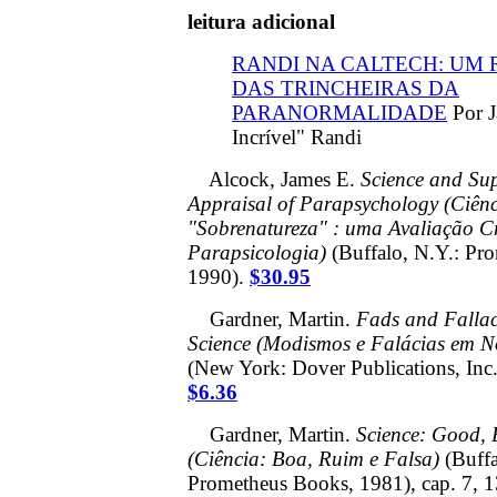
leitura adicional
RANDI NA CALTECH: UM 
DAS TRINCHEIRAS DA
PARANORMALIDADE
Por 
Incrível" Randi
Alcock, James E.
Science and Sup
Appraisal of Parapsychology (Ciênc
"Sobrenatureza" : uma Avaliação Cr
Parapsicologia)
(Buffalo, N.Y.: Pr
1990).
$30.95
Gardner, Martin.
Fads and Fallac
Science
(Modismos e Falácias em N
(New York: Dover Publications, Inc.
$6.36
Gardner, Martin.
Science: Good,
(Ciência: Boa, Ruim e Falsa)
(Buffa
Prometheus Books, 1981), cap. 7, 13